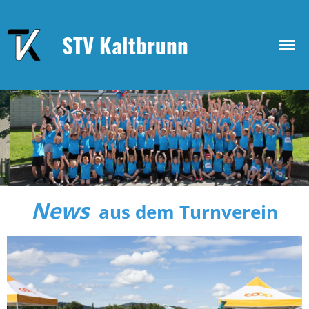
STV Kaltbrunn
News
aus dem Turnverein