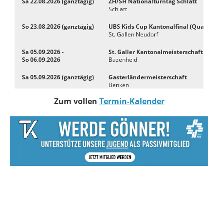
Sa 22.08.2026 (ganztägig)
ZH/SH Nationalturntag Schlatt
Schlatt
So 23.08.2026 (ganztägig)
UBS Kids Cup Kantonalfinal (Qualifizi
St. Gallen Neudorf
Sa 05.09.2026 -
St. Galler Kantonalmeisterschaft Ger
So 06.09.2026
Bazenheid
Sa 05.09.2026 (ganztägig)
Gasterländermeisterschaft
Benken
Zum vollen
Termin-Kalender
Sa 05.09.2026 (ganztägig)
SM Steinstossen und Steinheben Akti
Schwellbrunn
So 06.09.2026 (ganztägig)
Kantonale Leichtathletikmeisterscha
Sargans
Fr 11.09.2026 (ganztägig)
Herbstversammlung Aktivriege
Kaltbrunn
Weitere Einträge